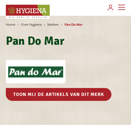
AANMELDEN
Home
Over Hygiena
Merken
Pan Do Mar
Over Hygiena
Pan Do Mar
Merken
Producten gamma's
Verkooppunten
Contact
TOON MIJ DE ARTIKELS VAN DIT MERK
Klant worden
Veelgestelde vragen
Nieuws