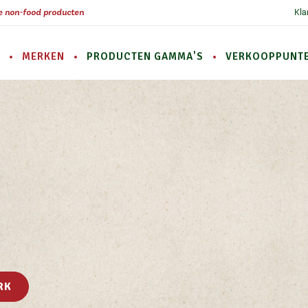
he non-food producten
Kla
MERKEN
PRODUCTEN GAMMA'S
VERKOOPPUNT
Over Hygiena
Merken
Producten gamma's
Verkooppunten
Contact
Klant worden
Veelgestelde vragen
RK
Nieuws