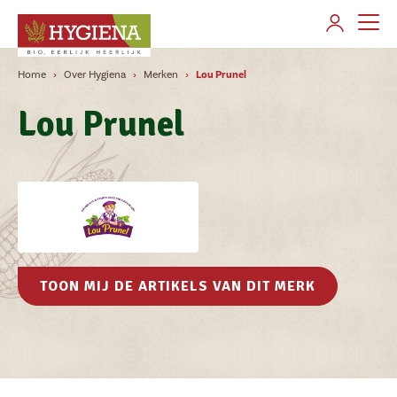
AANMELDEN
Home
Over Hygiena
Merken
Lou Prunel
Over Hygiena
Lou Prunel
Merken
Producten gamma's
Verkooppunten
Contact
TOON MIJ DE ARTIKELS VAN DIT MERK
Klant worden
Veelgestelde vragen
Nieuws