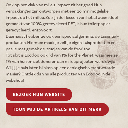
Vacatures
Ook op het vlak van milieu-impact zit het goed.Hun
verpakkingen zijn ontworpen met een zo min mogelijke
NL
FR
impact op het milieu. Zo zijn de flessen van het afwasmiddel
gemaakt van 100% gerecycleerd PET, is hun toiletpapier
gerecycleerd, enzovoort.
Daarnaast hebben ze ook een speciaal gamma: de Essential-
producten. Hiermee maak je zelf je eigen kuisproducten en
pas je met gemak de ‘trucjes van de foor’ toe.
Tot slot is Ecodoo ook lid van 1% for the Planet, waarmee ze
1% van hun omzet doneren aan milieuprojecten wereldwijd.
Wil jij je huis laten blinken op een ecologisch verantwoorde
manier? Ontdek dan nu alle producten van Ecodoo in de
webshop!
BEZOEK HUN WEBSITE
TOON MIJ DE ARTIKELS VAN DIT MERK