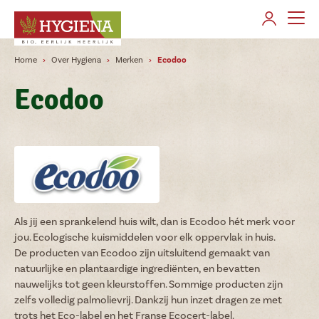
AANMELDEN
Home
Over Hygiena
Merken
Ecodoo
Over Hygiena
Ecodoo
Merken
Producten gamma's
Verkooppunten
Contact
Als jij een sprankelend huis wilt, dan is Ecodoo hét merk voor
jou. Ecologische kuismiddelen voor elk oppervlak in huis.
De producten van Ecodoo zijn uitsluitend gemaakt van
natuurlijke en plantaardige ingrediënten, en bevatten
Klant worden
nauwelijks tot geen kleurstoffen. Sommige producten zijn
Veelgestelde vragen
zelfs volledig palmolievrij. Dankzij hun inzet dragen ze met
Nieuws
trots het Eco-label en het Franse Ecocert-label.