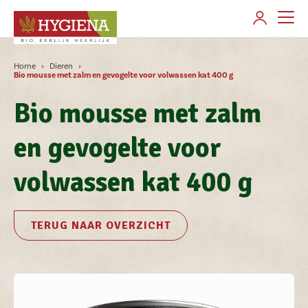
AANMELDEN
Home
Dieren
Over Hygiena
Bio mousse met zalm en gevogelte voor volwassen kat 400 g
Bio mousse met zalm
Merken
en gevogelte voor
Producten gamma's
volwassen kat 400 g
Verkooppunten
Contact
TERUG NAAR OVERZICHT
Klant worden
Veelgestelde vragen
Nieuws