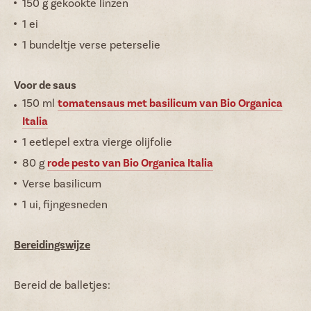
150 g gekookte linzen
1 ei
1 bundeltje verse peterselie
Voor de saus
150 ml
tomatensaus met basilicum van Bio Organica
Italia
1 eetlepel extra vierge olijfolie
80 g
rode pesto van Bio Organica Italia
Verse basilicum
1 ui, fijngesneden
Bereidingswijze
Bereid de balletjes: