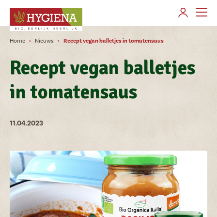
AANMELDEN
Home
Nieuws
Recept vegan balletjes in tomatensaus
Over Hygiena
Recept vegan balletjes
Merken
in tomatensaus
Producten gamma's
Verkooppunten
11.04.2023
Contact
Klant worden
Veelgestelde vragen
Nieuws